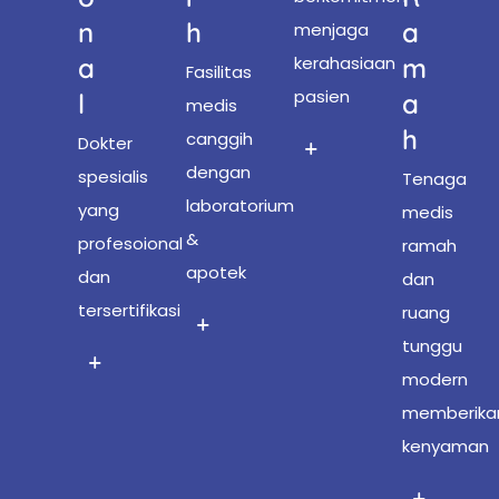
N
H
A
menjaga
A
kerahasiaan
M
Fasilitas
pasien
L
A
medis
H
canggih
Dokter
dengan
spesialis
Tenaga
laboratorium
yang
medis
&
profesoional
ramah
apotek
dan
dan
tersertifikasi
ruang
tunggu
modern
memberika
kenyaman