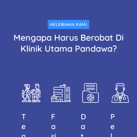
KELEBIHAN KAMI
Mengapa Harus Berobat Di
Klinik Utama Pandawa?
T
F
D
P
E
A
A
E
N
Si
T
L