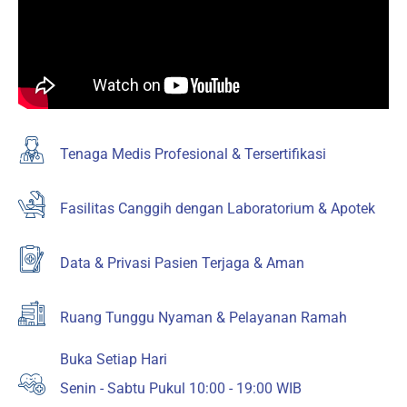
Tenaga Medis Profesional & Tersertifikasi
Fasilitas Canggih dengan Laboratorium & Apotek
Data & Privasi Pasien Terjaga & Aman
Ruang Tunggu Nyaman & Pelayanan Ramah
Buka Setiap Hari
Senin - Sabtu Pukul 10:00 - 19:00 WIB