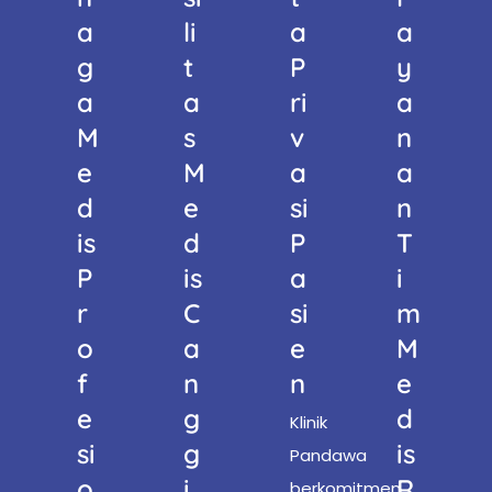
A
Li
A
A
G
T
P
Y
A
A
Ri
A
M
S
V
N
E
M
A
A
D
E
Si
N
Is
D
P
T
P
Is
A
I
R
C
Si
M
O
A
E
M
F
N
N
E
E
G
D
Klinik
Si
G
Is
Pandawa
O
I
R
berkomitmen