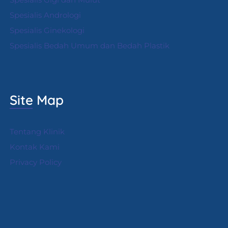
Spesialis Andrologi
S
pesialis Ginekologi
Spesialis Bedah Umum dan Bedah Plastik
Site Map
Tentang Klinik
Kontak Kami
Privacy Policy