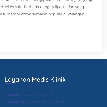
-sel lemak. Berbeda dengan liposuction yang
perasi, membuatnya semakin populer di kalangan
Layanan Medis Klinik
Spesialis Kulit dan Kelamin
Spesialis Estetika dan Anti Aging