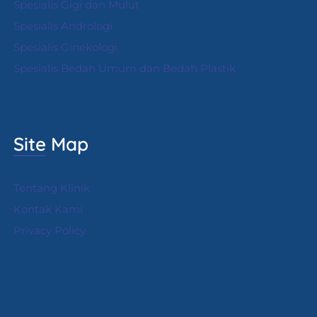
Spesialis Gigi dan Mulut
Spesialis Andrologi
S
pesialis Ginekologi
Spesialis Bedah Umum dan Bedah Plastik
Site Map
Tentang Klinik
Kontak Kami
Privacy Policy