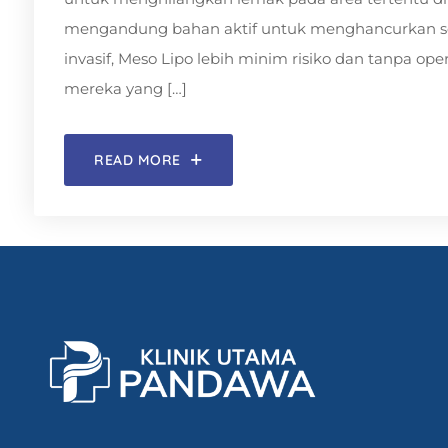
mengandung bahan aktif untuk menghancurkan sel
invasif, Meso Lipo lebih minim risiko dan tanpa o
mereka yang […]
READ MORE