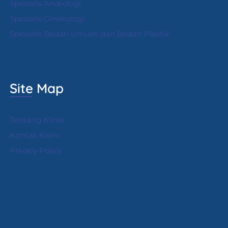
Spesialis Andrologi
S
pesialis Ginekologi
Spesialis Bedah Umum dan Bedah Plastik
Site Map
Tentang Klinik
Kontak Kami
Privacy Policy