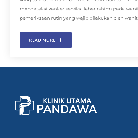
mendeteksi kanker serviks (leher rahim) pada wani
pemeriksaan rutin yang wajib dilakukan oleh wanita 
READ MORE