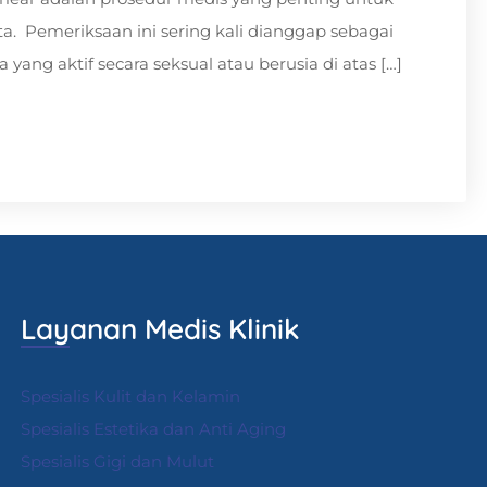
ta. Pemeriksaan ini sering kali dianggap sebagai
yang aktif secara seksual atau berusia di atas […]
Layanan Medis Klinik
Spesialis Kulit dan Kelamin
Spesialis Estetika dan Anti Aging
Spesialis Gigi dan Mulut