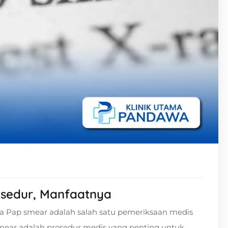
osedur, Manfaatnya
a Pap smear adalah salah satu pemeriksaan medis
smear adalah prosedur medis yang penting untuk