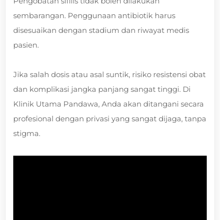
Pengobatan sifilis tidak boleh dilakukan
sembarangan. Penggunaan antibiotik harus
disesuaikan dengan stadium dan riwayat medis
pasien.
Jika salah dosis atau asal suntik, risiko resistensi obat
dan komplikasi jangka panjang sangat tinggi. Di
Klinik Utama Pandawa, Anda akan ditangani secara
profesional dengan privasi yang sangat dijaga, tanpa
stigma.