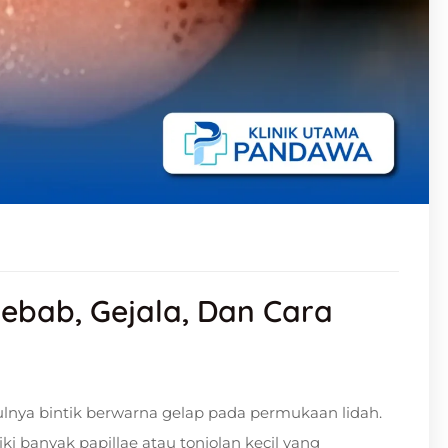
yebab, Gejala, Dan Cara
ulnya bintik berwarna gelap pada permukaan lidah.
ki banyak papillae atau tonjolan kecil yang