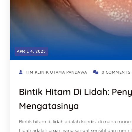
APRIL 4, 2025
TIM KLINIK UTAMA PANDAWA
0 COMMENTS
Bintik Hitam Di Lidah: Pen
Mengatasinya
Bintik hitam di lidah adalah kondisi di mana munc
Lidah adalah organ yang sangat sensitif dan memili