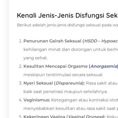
Kenali Jenis-Jenis Disfungsi S
Berikut adalah jenis-jenis disfungsi seksual pada wa
Penurunan Gairah Seksual (
HSDD – Hypoact
kehilangan minat dan dorongan untuk ber
yang sehat.
Kesulitan Mencapai Orgasme
(
Anorgasmia
meskipun terstimulasi secara seksual.
Nyeri Seksual (
Dispareunia
):
Rasa sakit ata
baik saat penetrasi maupun setelahnya.
Vaginismus:
Ketegangan atau kontraksi otot
menyebabkan kesulitan atau rasa sakit saat p
Kekeringan Vagina (
Vaginal Dryness
):
Kekur