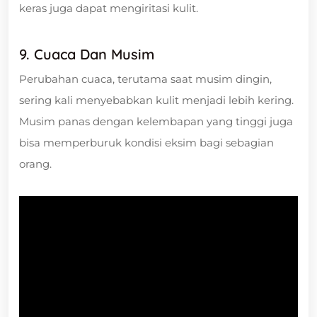
keras juga dapat mengiritasi kulit.
9. Cuaca Dan Musim
Perubahan cuaca, terutama saat musim dingin,
sering kali menyebabkan kulit menjadi lebih kering.
Musim panas dengan kelembapan yang tinggi juga
bisa memperburuk kondisi eksim bagi sebagian
orang.