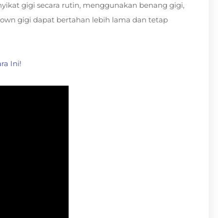
ikat gigi secara rutin, menggunakan benang gigi,
rown gigi dapat bertahan lebih lama dan tetap
a Ini!