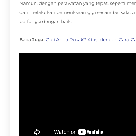
Namun, dengan perawatan yang tepat, seperti meny
dan melakukan pemeriksaan gigi secara berkala, c
berfungsi dengan baik.
Baca Juga:
Gigi Anda Rusak? Atasi dengan Cara-Car