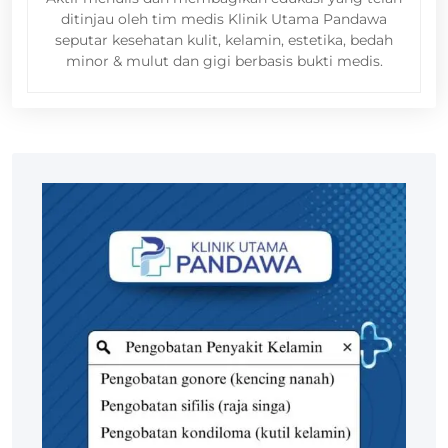
ditinjau oleh tim medis Klinik Utama Pandawa
seputar kesehatan kulit, kelamin, estetika, bedah
minor & mulut dan gigi berbasis bukti medis.