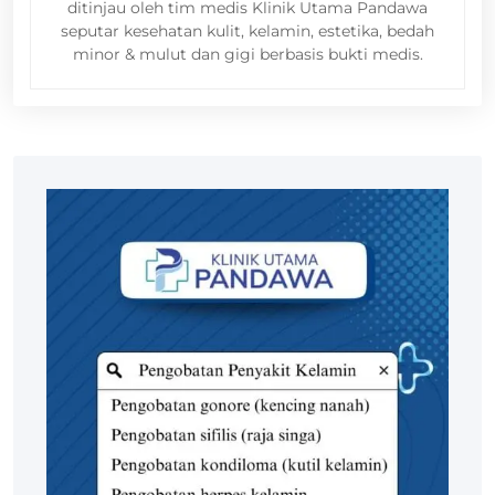
ditinjau oleh tim medis Klinik Utama Pandawa
seputar kesehatan kulit, kelamin, estetika, bedah
minor & mulut dan gigi berbasis bukti medis.