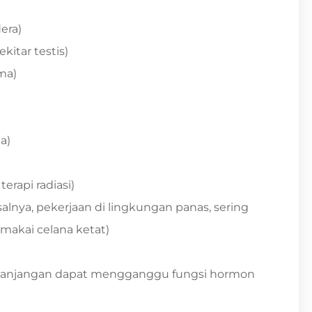
dera)
itar testis)
ma)
a)
erapi radiasi)
alnya, pekerjaan di lingkungan panas, sering
makai celana ketat)
rkepanjangan dapat mengganggu fungsi hormon