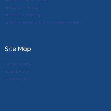
Spesialis Andrologi
S
pesialis Ginekologi
Spesialis Bedah Umum dan Bedah Plastik
Site Map
Tentang Klinik
Kontak Kami
Privacy Policy