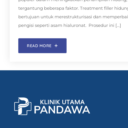
tergantung beberapa faktor. Treatment filler hidu
bertujuan untuk merestrukturisasi dan memperb
pengisi seperti asam hialuronat. Prosedur ini […]
READ MORE