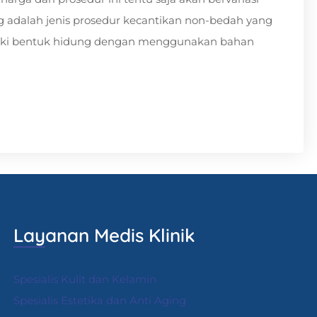
ng adalah jenis prosedur kecantikan non-bedah yang
aiki bentuk hidung dengan menggunakan bahan
Layanan Medis Klinik
Spesialis Kulit dan Kelamin
Spesialis Estetika dan Anti Aging