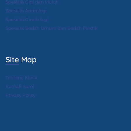
Spesialis Gigi dan Mulut
Spesialis Andrologi
S
pesialis Ginekologi
Spesialis Bedah Umum dan Bedah Plastik
Site Map
Tentang Klinik
Kontak Kami
Privacy Policy