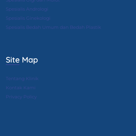
Spesialis Andrologi
S
pesialis Ginekologi
Spesialis Bedah Umum dan Bedah Plastik
Site Map
Tentang Klinik
Kontak Kami
Privacy Policy