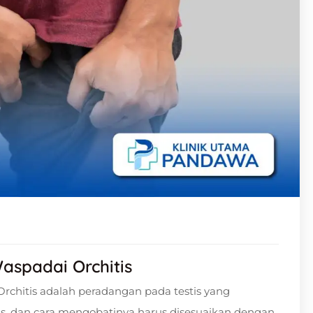
aspadai Orchitis
rchitis adalah peradangan pada testis yang
us, dan cara mengobatinya harus disesuaikan dengan