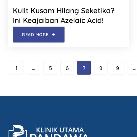
Kulit Kusam Hilang Seketika?
Ini Keajaiban Azelaic Acid!
READ MORE
1
…
5
6
7
8
9
…