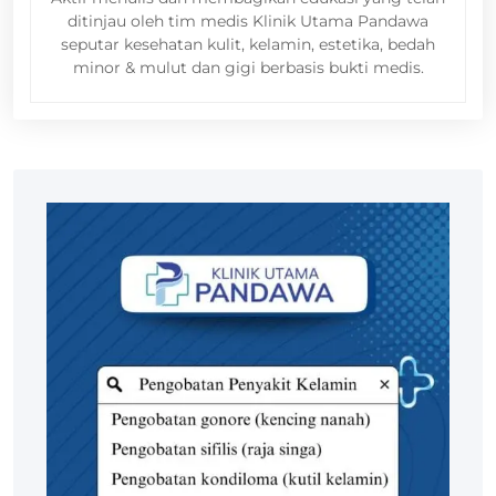
ditinjau oleh tim medis Klinik Utama Pandawa
seputar kesehatan kulit, kelamin, estetika, bedah
minor & mulut dan gigi berbasis bukti medis.