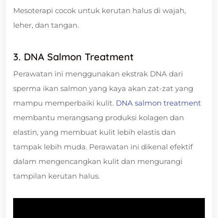
Mesoterapi cocok untuk kerutan halus di wajah,
leher, dan tangan.
3. DNA Salmon Treatment
Perawatan ini menggunakan ekstrak DNA dari
sperma ikan salmon yang kaya akan zat-zat yang
mampu memperbaiki kulit.
DNA salmon treatment
membantu merangsang produksi kolagen dan
elastin, yang membuat kulit lebih elastis dan
tampak lebih muda. Perawatan ini dikenal efektif
dalam mengencangkan kulit dan mengurangi
tampilan kerutan halus.