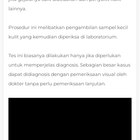
lainnya.
Prosedur ini melibatkan pengambilan sampel kecil
kulit yang kemudian diperiksa di laboratorium.
Tes ini biasanya dilakukan hanya jika diperlukan
untuk memperjelas diagnosis. Sebagian besar kasus
dapat didiagnosis dengan pemeriksaan visual oleh
dokter tanpa perlu pemeriksaan lanjutan.