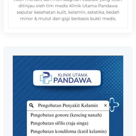
ditinjau oleh tim medis Klinik Utama Pandawa
seputar kesehatan kulit, kelamin, estetika, bedah
minor & mulut dan gigi berbasis bukti medis.