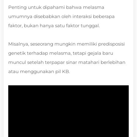
Penting untuk dipahami bahwa melasma
umumnya disebabkan oleh interaksi beberapa
faktor, bukan hanya satu faktor tunggal.
Misalnya, seseorang mungkin memiliki predisposisi
genetik terhadap melasma, tetapi gejala baru
muncul setelah terpapar sinar matahari berlebihan
atau menggunakan pil KB.