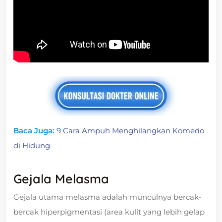
Baca Juga:
9 Cara Ampuh Menghilangkan Komedo
di Hidung
Gejala Melasma
Gejala utama melasma adalah munculnya bercak-
bercak hiperpigmentasi (area kulit yang lebih gelap