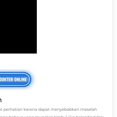
n
pat perhatian karena dapat menyebabkan masalah