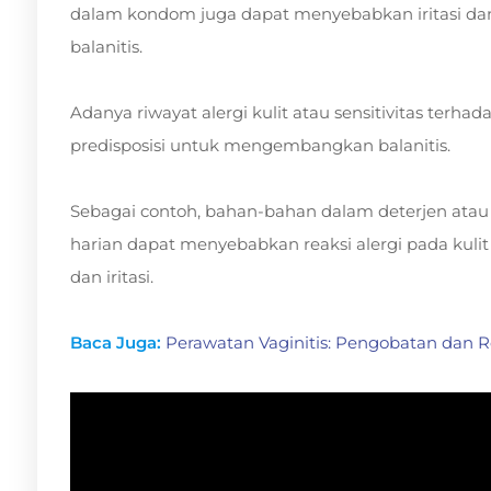
dalam kondom juga dapat menyebabkan iritasi dan 
balanitis.
Adanya riwayat alergi kulit atau sensitivitas terha
predisposisi untuk mengembangkan balanitis.
Sebagai contoh, bahan-bahan dalam deterjen atau
harian dapat menyebabkan reaksi alergi pada kulit
dan iritasi.
Baca Juga:
Perawatan Vaginitis: Pengobatan dan R