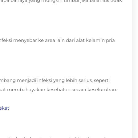
rapa bahaya yang mungkin timbul jika balanitis tidak
feksi menyebar ke area lain dari alat kelamin pria
mbang menjadi infeksi yang lebih serius, seperti
 dapat membahayakan kesehatan secara keseluruhan.
ekat