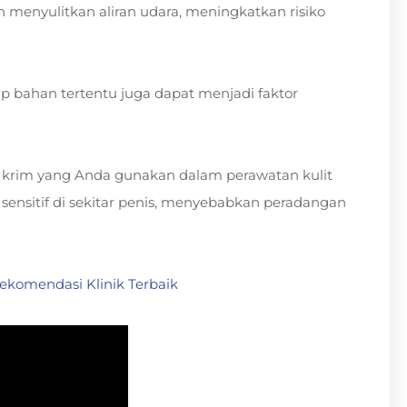
menyulitkan aliran udara, meningkatkan risiko
dap bahan tertentu juga dapat menjadi faktor
 krim yang Anda gunakan dalam perawatan kulit
 sensitif di sekitar penis, menyebabkan peradangan
ekomendasi Klinik Terbaik