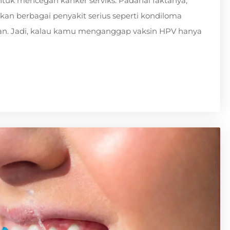
k mencegah kanker serviks. Padahal faktanya,
an berbagai penyakit serius seperti kondiloma
kan. Jadi, kalau kamu menganggap vaksin HPV hanya