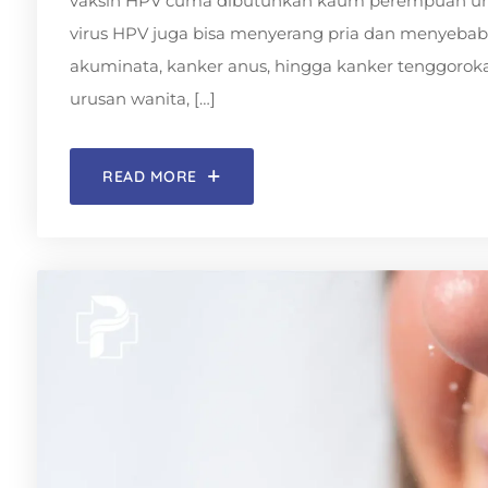
vaksin HPV cuma dibutuhkan kaum perempuan untu
virus HPV juga bisa menyerang pria dan menyebabk
akuminata, kanker anus, hingga kanker tenggoro
urusan wanita, […]
READ MORE