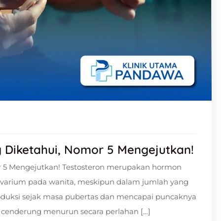
g Diketahui, Nomor 5 Mengejutkan!
or 5 Mengejutkan! Testosteron merupakan hormon
n ovarium pada wanita, meskipun dalam jumlah yang
iproduksi sejak masa pubertas dan mencapai puncaknya
ni cenderung menurun secara perlahan […]