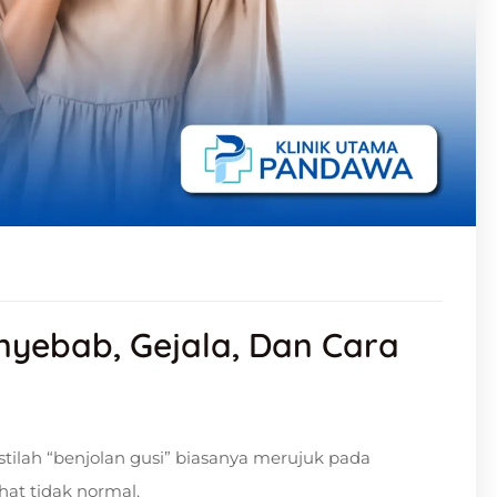
nyebab, Gejala, Dan Cara
tilah “benjolan gusi” biasanya merujuk pada
hat tidak normal.