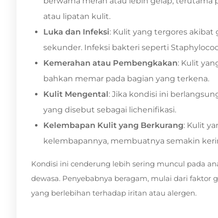
berwarna merah atau lebih gelap, terutama p
atau lipatan kulit.
Luka dan Infeksi
: Kulit yang tergores akiba
sekunder. Infeksi bakteri seperti Staphyloco
Kemerahan atau Pembengkakan
: Kulit yan
bahkan memar pada bagian yang terkena.
Kulit Mengental
: Jika kondisi ini berlangsun
yang disebut sebagai lichenifikasi.
Kelembapan Kulit yang Berkurang
: Kulit y
kelembapannya, membuatnya semakin kering 
Kondisi ini cenderung lebih sering muncul pada ana
dewasa. Penyebabnya beragam, mulai dari faktor g
yang berlebihan terhadap iritan atau alergen.