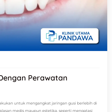
 Dengan Perawatan
lakukan untuk mengangkat jaringan gusi berlebih di
k alasan medis maupun estetika, seperti mengatasi