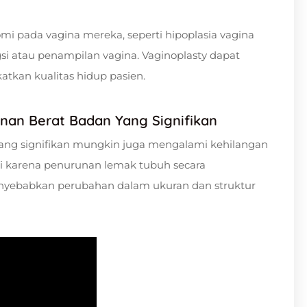
i pada vagina mereka, seperti hipoplasia vagina
si atau penampilan vagina. Vaginoplasty dapat
kan kualitas hidup pasien.
runan Berat Badan Yang Signifikan
ng signifikan mungkin juga mengalami kehilangan
jadi karena penurunan lemak tubuh secara
enyebabkan perubahan dalam ukuran dan struktur