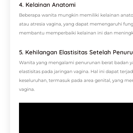
4. Kelainan Anatomi
Beberapa wanita mungkin memiliki kelainan anatom
atau atresia vagina, yang dapat memengaruhi fung
membantu memperbaiki kelainan ini dan meningkat
5. Kehilangan Elastisitas Setelah Penu
Wanita yang mengalami penurunan berat badan ya
elastisitas pada jaringan vagina. Hal ini dapat ter
keseluruhan, termasuk pada area genital, yang m
vagina.