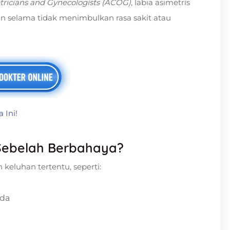
tricians and Gynecologists (ACOG)
, labia asimetris
an selama tidak menimbulkan rasa sakit atau
 Ini!
Sebelah Berbahaya?
keluhan tertentu, seperti:
eda